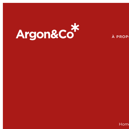
À PROP
Hom