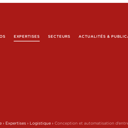
OS
EXPERTISES
SECTEURS
ACTUALITÉS & PUBLIC
e
›
Expertises
›
Logistique
›
Conception et automatisation d’entr