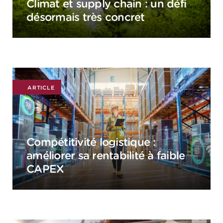
Climat et supply chain : un défi
désormais très concret
ARTICLE
Compétitivité logistique :
améliorer sa rentabilité à faible
CAPEX