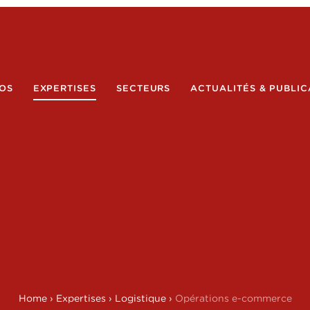
OS
EXPERTISES
SECTEURS
ACTUALITÉS & PUBLIC
Home
›
Expertises
›
Logistique
›
Opérations e-commerce