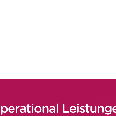
Investitionen (Logistik, IT-Systeme)
 der besten Tools (WMS, TMS, WHO,
rvice) oder Formalisierung der
nder Tools
higkeit des E-Commerce-Betriebs in den
ogistikorganisation, Optimierung der
ung, Transport), Möglichkeiten zur
r das operative Personal, um
nnen
perational Leistung