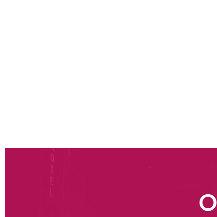
und Service sowie Bewertung der erforderlichen 
Unterstützung bei der Konzeption und Auswahl
Carrier-Schnittstellen, Tracking, After-Sales-Se
Spezifikationen zur Weiterentwicklung bestehe
Verbesserung der Effizienz und Wettbewerbsfä
Verkaufsstellen und in der zentralen Logistik: L
physischen Abläufe (Kommissionierung, Verpack
Mechanisierung und Automatisierung
Aufbau von Dashboards für das Management ode
Abweichungen oder Störungen schnell zu erke
O