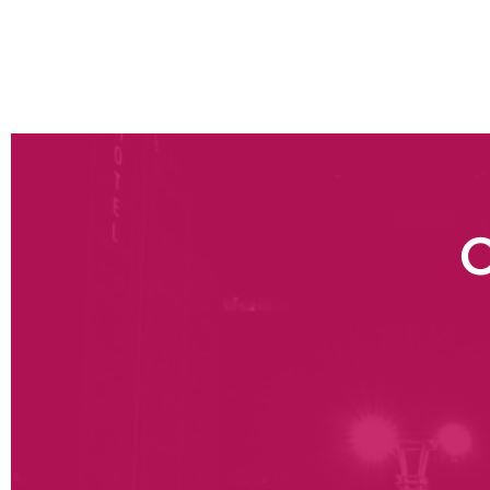
expériences du passé ;
Augmentation de la satisfaction client, mesurée
O