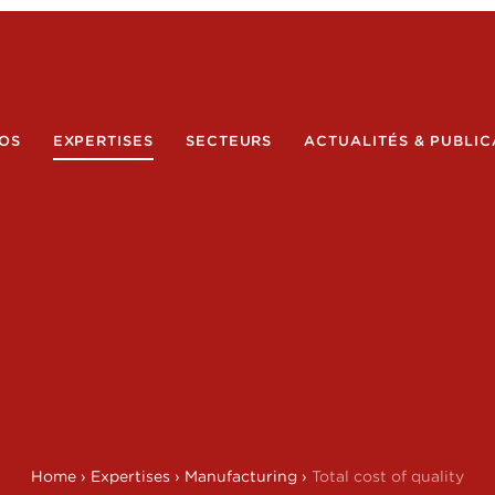
OS
EXPERTISES
SECTEURS
ACTUALITÉS & PUBLIC
Home
›
Expertises
›
Manufacturing
›
Total cost of quality