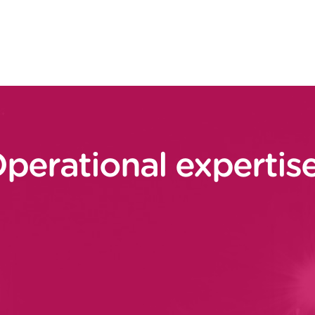
 directement et indirectement.
perational expertis