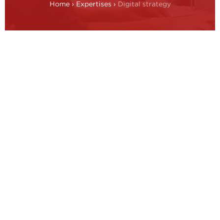
Home
›
Expertises
›
Digital strategy
Dans un environnement en mutation
accélérée, disposer d’une stratégie
Digitale, Data et IA cohérente est devenu
une condition de compétitivité. Pourtant,
la définir est un exercice de plus en plus
complexe : les technologies évoluent vite,
les options se multiplient, et les
organisations se retrouvent souvent à
avancer par initiatives successives, sans
vision d’ensemble. Les projets se lancent,