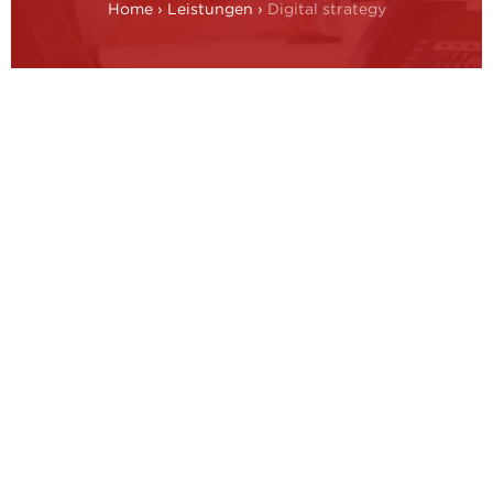
Home
›
Leistungen
›
Digital strategy
In der sich schnell verändernden Geschäftswelt von
heute kann eine robuste Datenstrategie den
Unterschied zwischen Erfolg und Rückstand
ausmachen. Nahtlose Datenverwaltung und
Qualitätsmanagement sind unerlässlich, aber oft
schwer zu erreichen. Viele Unternehmen haben
Schwierigkeiten mit der Datenmigration, der
Gewinnung verwertbarer Erkenntnisse und der
Ausrichtung von Dateninitiativen auf übergeordnete
Geschäftsziele.
Wir verstehen diese Herausforderungen und die