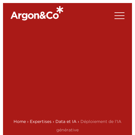
Home
›
Expertises
›
Data et IA
›
Déploiement de l’IA
générative