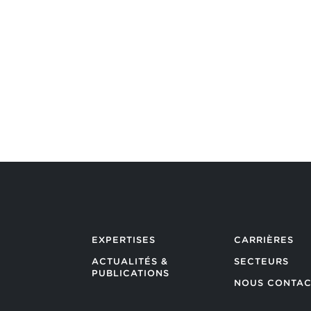
Argon & Co named as a Leader in
2026 Gartner® Magic Quadrant™
REVENIR AUX ACTUALITÉS
EXPERTISES
CARRIÈRES
ACTUALITÉS &
SECTEURS
PUBLICATIONS
NOUS CONTAC