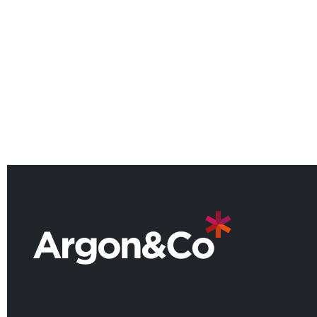
Argon & Co strengthens its global
strategic services capability