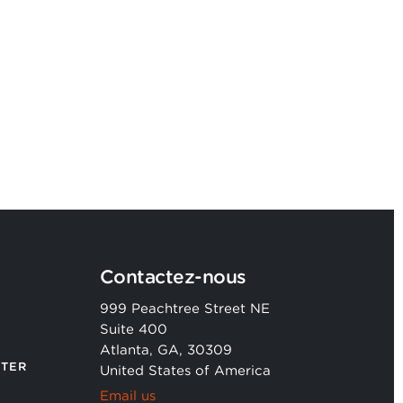
Guilhem Delorme devient le
23ème Partner Argon & Co en
France
Contactez-nous
999 Peachtree Street NE
Suite 400
Atlanta, GA, 30309
TER
United States of America
Email us