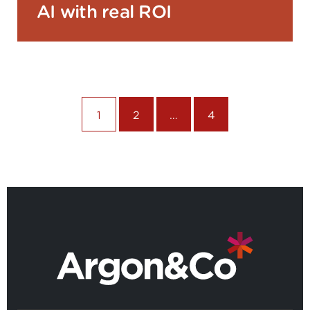
AI with real ROI
1
2
…
4