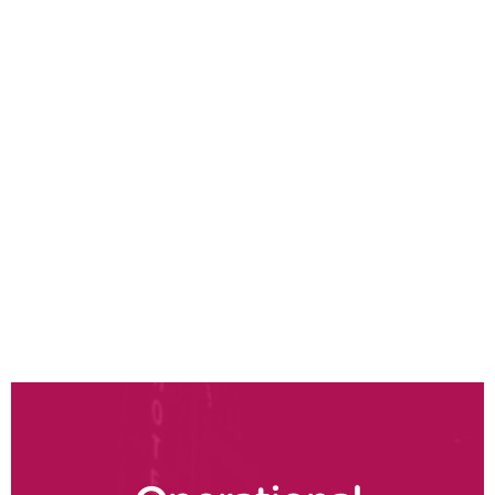
Service Strategie
Service Sales
Service Pricing
Service Performance
Steuerung & Prozesse im Service
Tools & Digitalisierung im Service
Serviceorganisation