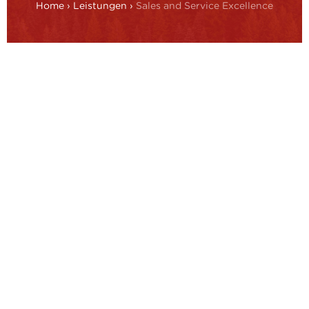
Home
›
Leistungen
›
Sales and Service Excellence
Wie wir Sie unterstützen
Sales Excellence
Vertrieb kommt von „vertreiben“ – sonst würde es
„Auftragsannahmestelle“ heißen. Um proaktiv am
Markt zu agieren, muss eine Vertriebsorganisation
strategisch klar ausgerichtet, operativ effizient und
kundenzentriert aufgestellt sein. Genau hier setzt
unser Sales Excellence Framework – Value Added
Sales Approach (VASA) – an: ein ganzheitlicher