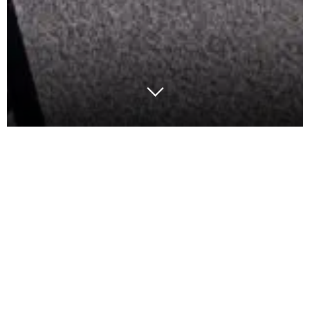
La parité femmes–hommes est
aujourd’hui un enjeu structurant pour
Argon & Co. Attirer, développer et
fidéliser les talents féminins à chaque
étape des parcours professionnels est
essentiel pour constituer des équipes plus
diversifiées et préparer les futures