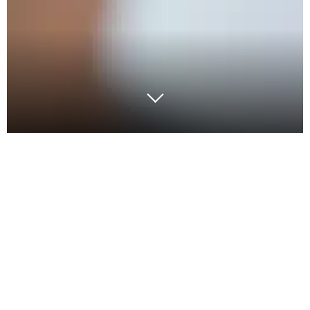
Face au contexte
macroéconomique et au
dérèglement des chaînes
logistiques, l’enjeu de
l’approvisionnement en