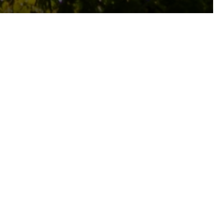
 dans le cadre de ses
ons
. Face à un enjeu
ses clients et ses
nsibilisation et de
ts et fonctions support,
bilisation au
es composantes en
pour réagir, mettre en