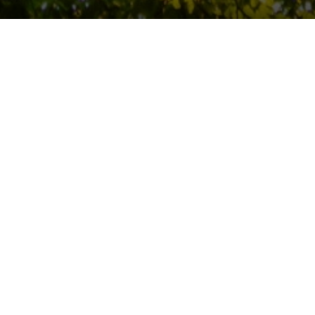
t engagé depuis plusieurs années pour le climat, en interne
ent auprès de ses clients via son offre
Sustainable Operati
citer l’attention de plus en plus constante de ses équipes, 
 écoles, Argon & Co a décidé de développer des actions de se
s large auprès de ses 220 collaborateurs français, consultan
grades.
 une animation pédagogique, collective et factuelle de sensi
En trois heures, les participants appréhendent ensemble s
e cause à effet ; la Fresque est suivie d’un temps d’échange 
ement lancer des actions.
nes y ont déjà participé dans le monde [1].