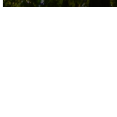
Le cabinet Argon & Co es
actions RSE, mais égalem
majeur qui commence à sus
partenaires tels que les
mobilisation de façon plu
de tous âges et de tous 
La Fresque du Climat est
dérèglement climatique. 
reconstituant les liens d
perspective et éventuell
Au total, 200 000 person