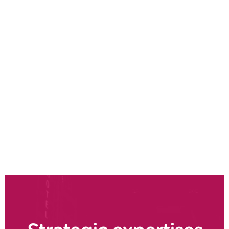
Notre expert en
stratégie et
transformation
Tim Brindley
Partner, Argon & Co
CONTACTEZ-NOUS