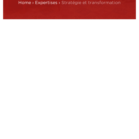
Home
›
Expertises
›
Stratégie et transformation
Nous aidons les organisations à passer
d’une ambition claire à des résultats
concrets et durables. Nous
accompagnons les leaders pour
formaliser
leur
vision, conduire des
analyses robustes et générer des options
stratégiques alignées à la fois aux
priorités du marché et de l’organisation.
En ancrant la stratégie dans l
e
modèle
opérationnel
, la culture, les