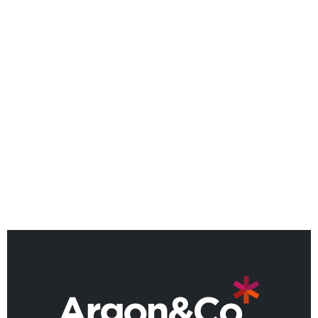
ACTUALITÉS
Guilhem Delorme devient le
23ème Partner Argon & Co en
France
REVENIR AUX ACTUALITÉS