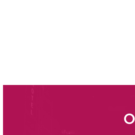
Digitale Prozesssteuerung
Vorausschauende Wartung
Projekte zur „paperless factory“ oder Prozessde
Für jedes dieser Projekte liefern wir eine definierte
Start-up-Netzwerk zurückgreifen oder maßgeschneide
Factory“ (dediziertes internes Digitalteam) entwicke
konkrete und pragmatische Lösungen anzubieten, und
auf wenige technologische Vertikalen konzentriert, di
Leistung haben.
O