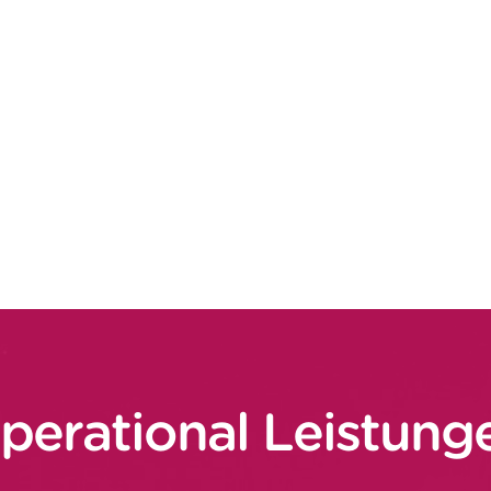
materialisierung (z. B. Wartung)
 technologische Lösung, indem wir auf unser
rte Lösungen aus unserer „Digital
ln. Wir sind bestrebt, unseren Kunden
 entwickeln daher Fachwissen, das sich
e einen echten Einfluss auf die operative
perational Leistung