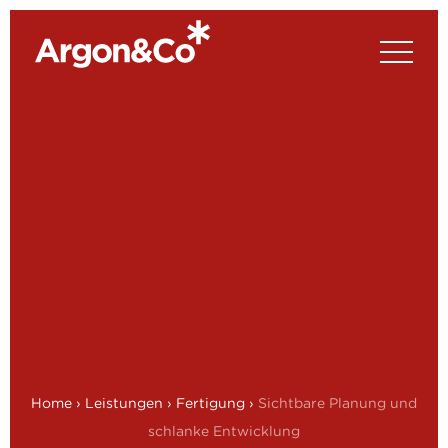
Home
›
Leistungen
›
Fertigung
›
Sichtbare Planung und
schlanke Entwicklung