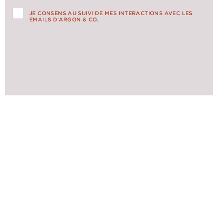
JE CONSENS AU SUIVI DE MES INTERACTIONS AVEC LES
EMAILS D’ARGON & CO.
ACTUALITÉS