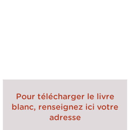
Les points de vigilance
• respecter les aspects réglementaires (RGPD,
devoir de vigilance, conformité des paiements);
• sécuriser la conformité du processus achats en
intégrant toutes les étapes décrites dans la
politique achat ;
• toujours proposer une offre complémentaire aux
Marketplaces pour couvrir tous les besoins
des prescripteurs.
Pour télécharger le livre
blanc, renseignez ici votre
adresse