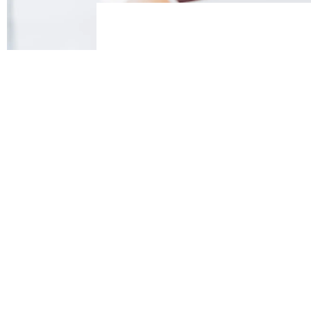
Les Achats Indirects
l’impulsion des Dire
relever de nouveaux
Les achats indirects sont
gains importants et sont 
peuvent représenter plu
prise de conscience de c