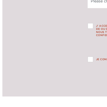
J’ ACC
DE OU 
NOUS T
CONFID
JE CON