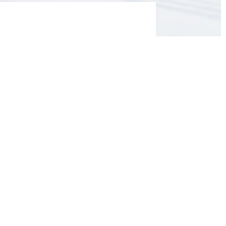
gains. Sous
ntenant amenés à
s restent porteurs de
s achats indirects
vaut à 2% de marge ! La
mités de direction et la