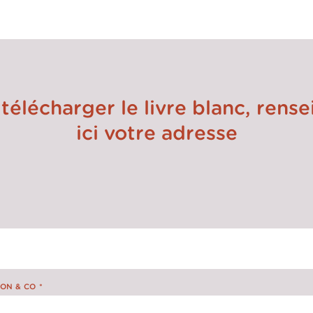
de compétitivité s’accélère au sein des directions Achats.
télécharger le livre blanc, rens
ici votre adresse
ON & CO
*