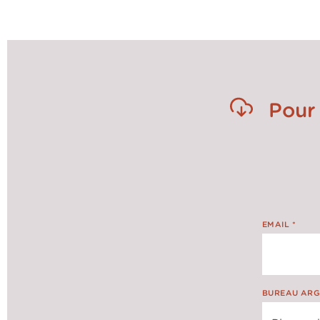
mise en oeuvre de plans 
Pour 
EMAIL
*
BUREAU ARG