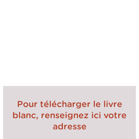
Afin de réussir une transition durable, il est impératif
de favoriser la collaboration transversale au sein de
l’entreprise en combinant la dimension
règlementaire, la gestion des opérations et de la
chaîne de valeur ainsi que les initiatives de
formation et de sensibilisation, accompagnés d’une
gouvernance dédiée.
Découvrez dans ce livre blanc l’expertise de
Matthieu Deville Cavellin, Associate Partner, et de
Lisa Lamiable, Principal chez Argon & Co, sur la mise
en place opérationnelle de cette transformation.
Pour télécharger le livre
blanc, renseignez ici votre
adresse