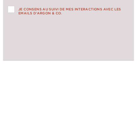
JE CONSENS AU SUIVI DE MES INTERACTIONS AVEC LES
EMAILS D’ARGON & CO.
ACTUALITÉS