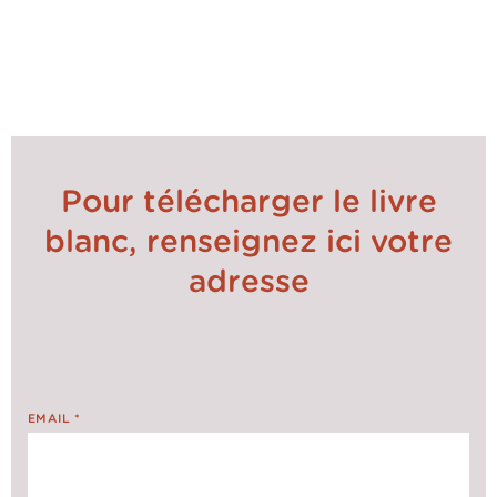
Découvrez dans ce livre blanc, une approche
optimisée de l’éco-design, inspirée des meilleures
pratiques du Design to Value et enrichie d’une
nouvelle dimension environnementale.
Pour télécharger le livre
blanc, renseignez ici votre
adresse
EMAIL
*