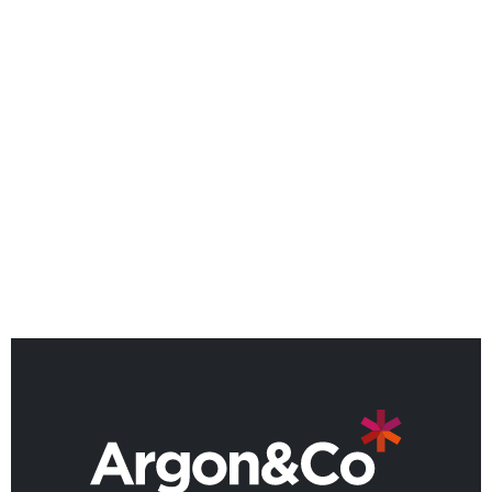
ÉVÈNEMENTS
IA agentique : ce qu’il faut
retenir du premier événement
Connect France
REVENIR AUX ACTUALITÉS