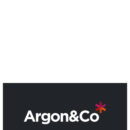
ACTUALITÉS
Guilhem Delorme devient le
23ème Partner Argon & Co en
France
REVENIR AUX ACTUALITÉS