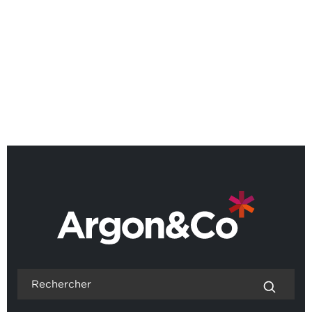
Guilhem Delorme devient le
23ème Partner Argon & Co en
France
REVENIR AUX ACTUALITÉS