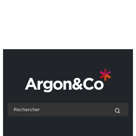
Guilhem Delorme devient le
23ème Partner Argon & Co en
France
REVENIR AUX ACTUALITÉS