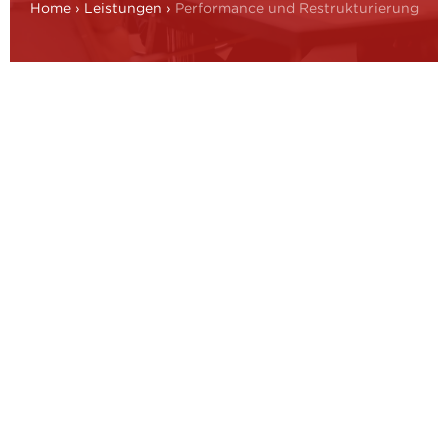
Home
›
Leistungen
›
Performance und Restrukturierung
Angesichts der aktuellen Marktvolatilität,
Lieferkettenstörungen und des Margendrucks helfen
unsere Dienstleistungen im Bereich Performance und
Restrukturierung Unternehmen dabei,
Abwärtsspiralen zu durchbrechen und nachhaltige
Werte wiederaufzubauen. Unabhängig davon, ob
Unternehmen noch stabil operieren oder sich in einer
Krisensituation befinden, helfen wir dabei, die
Ursachen für Leistungsdefizite aufzudecken und die
finanziellen, operativen und strategischen
Grundlagen für eine Erholung zu schaffen. Auf der
Grundlage jahrzehntelanger Erfahrung in