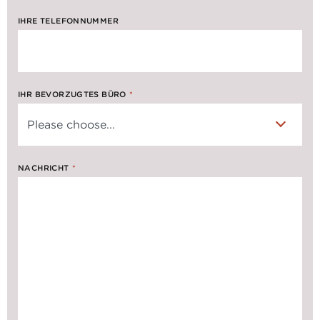
IHRE TELEFONNUMMER
IHR BEVORZUGTES BÜRO
*
NACHRICHT
*