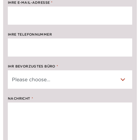
IHRE E-MAIL-ADRESSE
*
IHRE TELEFONNUMMER
IHR BEVORZUGTES BÜRO
*
NACHRICHT
*