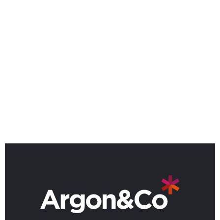
Argon & Co named as a Leader
in 2026 Gartner® Magic
Quadrant™
ZURÜCK ZU ALLEN NEUIGKEITEN