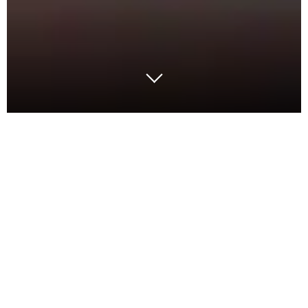
Wenn Abwarten zum Risiko wird
Der deutsche Maschinen‑ und Anlagenbau wartet
nicht auf den nächsten Aufschwung.
Er wartet auf Klarheit.
Viele Unternehmen spüren, dass klassische
Maßnahmen – Kostenprogramme, Investitionsstopps,